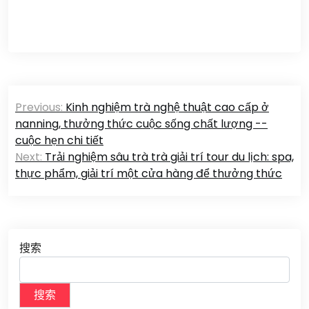
文
Previous:
Kinh nghiệm trà nghệ thuật cao cấp ở
章
nanning, thưởng thức cuộc sống chất lượng --
cuộc hẹn chi tiết
导
Next:
Trải nghiệm sâu trà trà giải trí tour du lịch: spa,
航
thực phẩm, giải trí một cửa hàng để thưởng thức
搜索
搜索