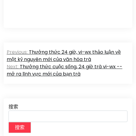
文
Previous:
Thưởng thức 24 giờ, vi-wx thảo luận về
章
một kỷ nguyên mới của văn hóa trà
Next:
Thưởng thức cuộc sống, 24 giờ trà vi-wx --
导
mở ra lĩnh vực mới của bạn trà
航
搜索
搜索