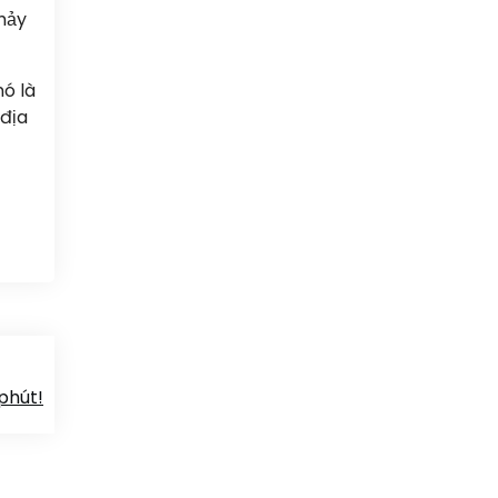
chảy
nó là
 địa
phút!