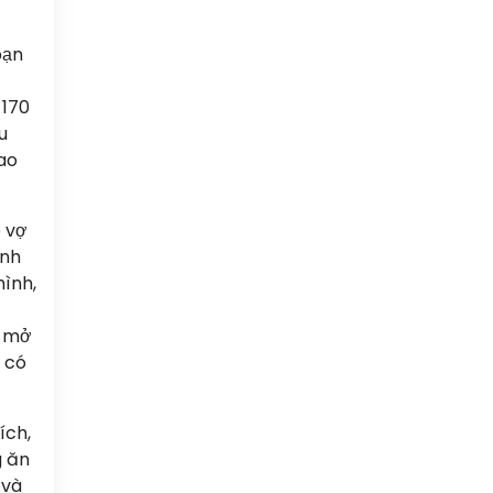
bạn
-170
u
cao
p vợ
ính
mình,
g mở
n có
ích,
g ăn
 và