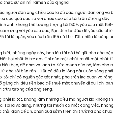
là thực sự ăn mì ramen của qinghai
ủa người đàn ông chiều cao là đủ cao, người đàn ông và 
iều cao quá cao so với chiều cao của tôi trên đường dây
~ hình ảnh không thể tưởng tượng tôi 180+, yêu cầu một 158
cảm ứng với yêu cầu cao, Bạn đến từ đâu để yêu cầu chiề
 tôi là ngắn, yêu cầu trên 165 có thể. Tất nhiên là càng 
ông biết, những ngày này, bao lâu tôi có thể giữ cho các cặ
ệt hại nhất là trẻ em. Chỉ cần một chút muối, một chút t
à hiểu bạn, để chơi với anh ta. Sức mạnh của nó, làm cho 
 Giữ cho tôi bận rộn … Tất cả đều là lông gà! Cuộc sống phải
, tôi chỉ có nguồn gốc tốt nhất, pha trộn lạc quan và rộn
 gắng chi tiêu tiền bạc để thuê một chuyến đi du lịch, bạ
ời trừu tượng của ông zeng.
ng phải là tốt, không làm những điều mà người kia không th
. Tôi là vô dụng, nhưng tôi muốn có một công việc. Khôn
là thời gian để ăn, chọn quá sớm trên thị trường cho chua