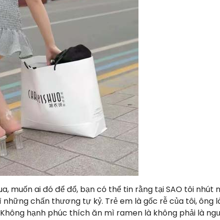
a, muốn ai đó để đổ, bạn có thể tin rằng tại SAO tôi nhút 
ì những chấn thương tự kỷ. Trẻ em là gốc rễ của tôi, ông l
t. Không hạnh phúc thích ăn mì ramen là không phải là ng