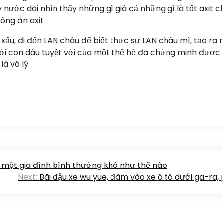
 nước dãi nhìn thấy những gì giá cả những gì là tốt axit 
ông ăn axit
 xấu, đi đến LAN châu để biết thực sự LAN châu mì, tạo ra 
gười con dâu tuyệt vời của một thế hệ đã chứng minh được
là vô lý
g một gia đình bình thường khó như thế nào
Next:
Bãi đậu xe wu yue, đâm vào xe ô tô dưới ga-ra, 