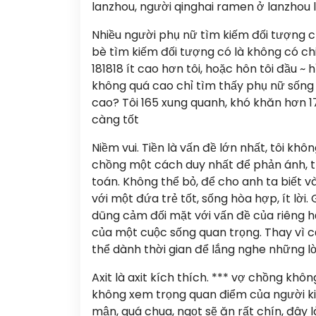
lanzhou, người qinghai ramen ở lanzhou 
Nhiều người phụ nữ tìm kiếm đối tượng c
bè tìm kiếm đối tượng có là không có ch
181818 ít cao hơn tôi, hoặc hôn tôi đầu 
không quá cao chỉ tìm thấy phụ nữ sống 
cao? Tôi 165 xung quanh, khó khăn hơn 175
càng tốt
Niềm vui. Tiền là vấn đề lớn nhất, tôi kh
chồng một cách duy nhất để phản ánh, thi
toán. Không thể bỏ, để cho anh ta biết v
với một đứa trẻ tốt, sống hòa hợp, ít lời.
dũng cảm đối mặt với vấn đề của riêng họ
của một cuộc sống quan trọng. Thay vì cố
thể dành thời gian để lắng nghe những l
Axit là axit kích thích. *** vợ chồng khô
không xem trọng quan điểm của người kia
mận, quá chua, ngọt sẽ ăn rất chín, đây 