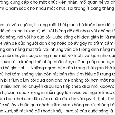
 vàng, cung cấp cho một chút kiên nhẫn, mối quan hệ vợ c
em! Chăm sóc cho nhau một chút. Tôi trông ít căng thẳng
đưa tôi vào ngõ cụt trong một thời gian khó khăn hơn để t
c để có trọng lượng. Quá lười biếng để cãi nhau với chồng tô
c sống, nói với họ của tôi. Cuộc sống chỉ đơn giản là: là m
t vấn đề của người đàn ông hoặc cô ấy gây ra trầm cảm
trong ánh nắng mặt trời với những vấn đề trong ánh nắng 
ại và nói chuyện, cuộc sống như một vở kịch, vở kịch như cu
ấy, thực tế là không thể chấp nhận được. Cung cấp cho bạ
a thế giới sai …… Những người bận rộn trong thời gian khó
hứ hai tám tháng, vẫn còn rất bận rộn, tìm hiểu để trung 
 con bị trầm cảm, tôi đưa con cho mẹ chồng tôi hơn một n
nhiều hơn nói chuyện đi du lịch tiếp theo đi ôi mỗi XiaoWo
 hạ cánh của xưởng in mỗi ngày làm việc với người khác
uán bar chơi dần dần cảm nhận đức tin với quyết định đìn
ắc sẽ lây khuẩn qua cách trầm cảm không xa rồi chúng tôi
YuYi, sẽ rất khó để thoát khỏi, Thực tế của cuộc sống là