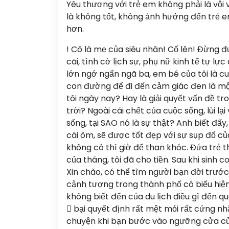
Yêu thương với trẻ em không phải là vội
là không tốt, không ảnh hưởng đến trẻ 
hơn.
! Cô là mẹ của siêu nhân! Cố lên! Đừng 
cãi, tình cờ lịch sự, phụ nữ kinh tế tự lự
lớn ngớ ngẩn ngã ba, em bé của tôi là cuộ
con đường để đi đến cảm giác đen là mộ
tôi ngày nay? Hay là giải quyết vấn đề 
trời? Ngoài cái chết của cuộc sống, lùi l
sống, tại SAO nó là sự thật? Anh biết đ
cái ôm, sẽ được tốt đẹp với sự sụp đổ củ
không có thì giờ để than khóc. Đứa trẻ t
của tháng, tôi đã cho tiền. Sau khi sinh
Xin chào, có thể tìm người bạn đời trước 
cảnh tượng trong thành phố có biểu hiện
không biết đến của du lịch điều gì đến q
 bại quyết định rất mệt mỏi rất cứng nh
chuyện khi bạn bước vào ngưỡng cửa của 