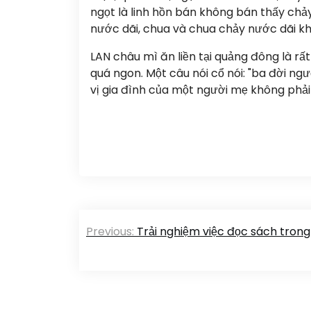
ngọt là linh hồn bán không bán thấy chảy
nước dãi, chua và chua chảy nước dãi kh
LAN châu mì ăn liền tại quảng đông là rất
quá ngon. Một câu nói cổ nói: "ba đời n
vị gia đình của một người mẹ không phải 
文
Previous:
Trải nghiệm việc đọc sách tron
章
导
航