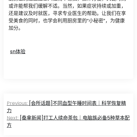
或许能帮我们缓解不适。当然，如果症状持续或加重，
还是建议及时就医，寻求专业医生的帮助。让我们在享
受美食的同时，也学会利用厨房里的“小秘密”，为健康
加分。
sn体验
文
Previous:
[会所话题]不同血型午睡时间表｜科学恢复精
章
力
Next:
[桑拿新闻]打工人续命茶包｜电脑族必备5种草本配
导
方
航