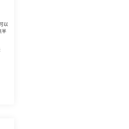
可以
点半
差