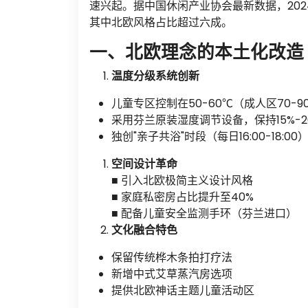
速兴起。据中国休闲产业协会最新数据，202
其中北欧风格占比超过六成。
一、北欧理念的本土化改造
温度分级系统创新
儿童专区控制在50-60℃（成人区70-9
采用芬兰原装湿度调节设备，保持15%-
独创"亲子共浴"时段（每日16:00-18:00
空间设计革命
■ 引入北欧极简主义设计风格
■ 家庭私密房占比提升至40%
■ 配备儿童安全监测手环（芬兰进口）
文化融合特色
保留传统桦木条拍打疗法
新增中式艾草蒸汽房选项
提供北欧神话主题儿童活动区