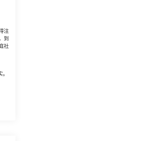
得注
，到
庭社
实。