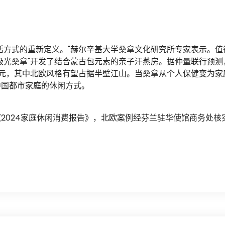
活方式的重新定义。"赫尔辛基大学桑拿文化研究所专家表示。值
极光桑拿"开发了结合蒙古包元素的亲子汗蒸房。据仲量联行预测
0亿元，其中北欧风格有望占据半壁江山。当桑拿从个人保健变为家
中国都市家庭的休闲方式。
2024家庭休闲消费报告》，北欧案例经芬兰驻华使馆商务处核
。