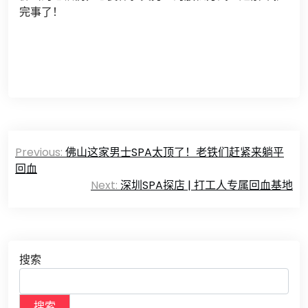
完事了！
文
Previous:
佛山这家男士SPA太顶了！老铁们赶紧来躺平
章
回血
Next:
深圳SPA探店 | 打工人专属回血基地
导
航
搜索
搜索