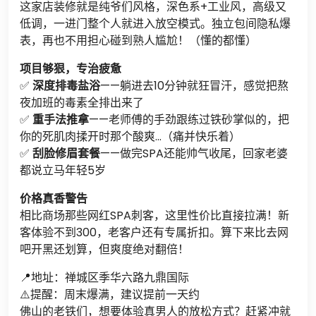
这家店装修就是纯爷们风格，深色系+工业风，高级又
低调，一进门整个人就进入放空模式。独立包间隐私爆
表，再也不用担心碰到熟人尴尬！（懂的都懂）
项目够狠，专治疲惫
✅
深度排毒盐浴
——躺进去10分钟就狂冒汗，感觉把熬
夜加班的毒素全排出来了
✅
重手法推拿
——老师傅的手劲跟练过铁砂掌似的，把
你的死肌肉揉开时那个酸爽…（痛并快乐着）
✅
刮脸修眉套餐
——做完SPA还能帅气收尾，回家老婆
都说立马年轻5岁
价格真香警告
相比商场那些网红SPA刺客，这里性价比直接拉满！新
客体验不到300，老客户还有专属折扣。算下来比去网
吧开黑还划算，但爽度绝对翻倍！
📍地址：禅城区季华六路九鼎国际
⚠️提醒：周末爆满，建议提前一天约
佛山的老铁们，想要体验真男人的放松方式？赶紧冲就